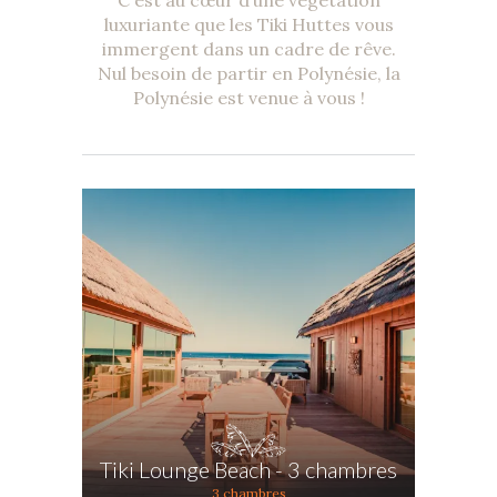
C'est au cœur d’une végétation
luxuriante que les Tiki Huttes vous
immergent dans un cadre de rêve.
Nul besoin de partir en Polynésie, la
Polynésie est venue à vous !
Tiki Lounge Beach - 3 chambres
3 chambres